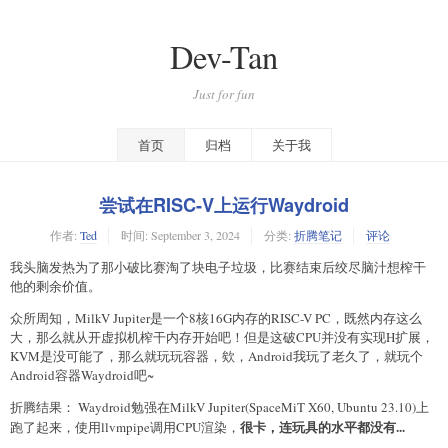
Dev-Tan
Just for fun
首页
归档
关于我
尝试在RISC-V上运行Waydroid
作者:
Ted
时间:
September 3, 2024
分类:
折腾笔记
评论
我头脑发热为了那小破比赛淘了块电子垃圾，比赛结束后绞尽脑汁想榨干
他的剩余价值。
众所周知，MilkV Jupiter是一个8核16G内存的RISC-V PC，既然内存这么
大，那么就从开虚拟机榨干内存开始吧！但是这破CPU并没有实现H扩展，
KVM是没可能了，那么就玩玩容器，欸，Android我玩了老久了，就玩个
Android容器Waydroid吧~
折腾结果： Waydroid勉强在MilkV Jupiter(SpaceMiT X60, Ubuntu 23.10)上
很卡，连玩具的水平都没有...
跑了起来，使用llvmpipe调用CPU渲染，