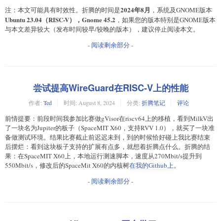
2024年8月
注：本文可能具有时效性。折腾的时间是
，系统及GNOME版本
Ubuntu 23.04（RISC-V），Gnome 45.2
，如果您的版本特别是GNOME版本
与本文差异较大（发布时间较早/较晚的版本），建议停止阅读本文。
- 阅读剩余部分 -
尝试提高WireGuard在RISC-V上的性能
作者:
Ted
时间:
August 8, 2024
分类:
折腾笔记
评论
前情提要：前段时间我参加比赛做gVisor在riscv64上的移植，看到MilkV出
了一块名为Jupiter的板子（SpaceMIT X60，支持RVV 1.0），就买了一块准
备做测试环境。结果比赛截止前迟迟未到，到的时候恰好碰上我比赛结束
后摆烂：看到这块板子支持的扩展有点多，就想着折腾点什么。折腾的结
果：在SpaceMIT X60上，本地运行测速脚本，速度从270Mbit/s提升到
550Mbit/s，修改后的SpaceMit X60的内核树
在我的Github上
。
- 阅读剩余部分 -